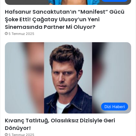
Hafsanur Sancaktutan’ın “Manifest” Gücü
Şoke Etti! Çağatay Ulusoy’un Yeni
Sinemasında Partner Mi Oluyor?
5 Temmuz 2025
Dizi Haberi
Kıvanç Tatlıtuğ, Olasılıksız Dizisiyle Geri
Dönüyor!
5 Temmuz 2025