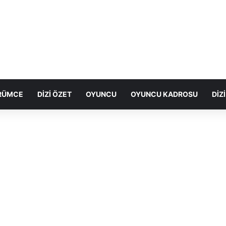
ÖRÜMCE
DIZI ÖZET
OYUNCU
OYUNCU KADROSU
DIZ