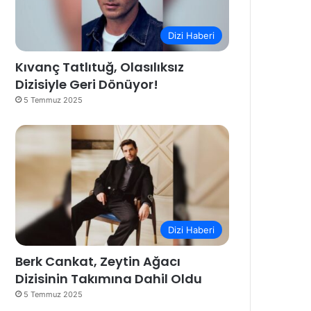
Dizi Haberi
Kıvanç Tatlıtuğ, Olasılıksız
Dizisiyle Geri Dönüyor!
5 Temmuz 2025
Dizi Haberi
Berk Cankat, Zeytin Ağacı
Dizisinin Takımına Dahil Oldu
5 Temmuz 2025