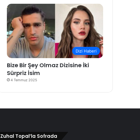
Dizi Haberi
Bize Bir Şey Olmaz Dizisine İki
Sürpriz İsim
4 Temmuz 2025
Zuhal Topal’la Sofrada