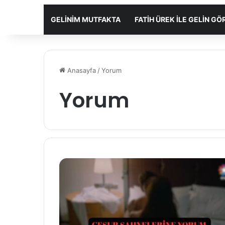
GELINIM MUTFAKTA
FATIH ÜREK ILE GELIN G
Anasayfa
/
Yorum
Yorum