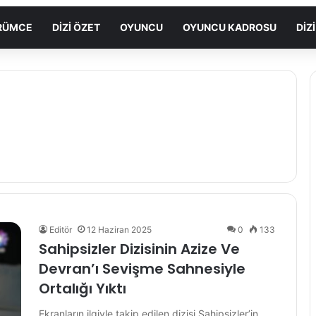
ÖRÜMCE
DIZI ÖZET
OYUNCU
OYUNCU KADROSU
DIZ
Editör
12 Haziran 2025
0
133
Sahipsizler Dizisinin Azize Ve
Devran’ı Sevişme Sahnesiyle
Ortalığı Yıktı
Ekranların ilgiyle takip edilen dizisi Sahipsizler’in