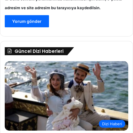
r
adresim ve site adresim bu tarayıcıya kaydedilsin.
?
Güncel Dizi Haberleri
Dizi Haberi