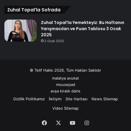
Zuhal Topal’la Sofrada
Zuhal Topal’la Yemekteyiz: Bu Haftanın
Yarışmacıları ve Puan Tablosu 3 Ocak
2025
2 Ocak 2025
© Telif Hakkı 2026, Tüm Hakları Saklıdır
malatya avukat
mousepad
avşa kiralık daire
Gizlilik Politikamız
İletişim
Site Haritası
News Sitemap
Video Sitemap
Facebook
X
YouTube
Instagram