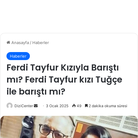
Anasayfa
/
Haberler
Haberler
Ferdi Tayfur Kızıyla Barıştı
mı? Ferdi Tayfur kızı Tuğçe
ile barıştı mı?
DiziCenter
B
3 Ocak 2025
49
2 dakika okuma süresi
i
r
e
-