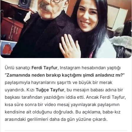
p
o
s
t
a
g
ö
n
d
Ünlü sanatçı
Ferdi Tayfur
, Instagram hesabından yaptığı
e
“Zamanında neden bırakıp kaçtığımı şimdi anladınız mı?”
r
paylaşımıyla hayranlarını şaşırttı ve büyük bir merak
m
uyandırdı. Kızı
Tuğçe Tayfur
, bu mesajın babası adına bir
e
başkası tarafından yazıldığını iddia etti. Ancak Ferdi Tayfur,
k
kısa süre sonra bir video mesaj yayınlayarak paylaşımın
kendisine ait olduğunu doğruladı. Bu açıklama, baba-kız
arasındaki gerilimleri daha da gün yüzüne çıkardı.