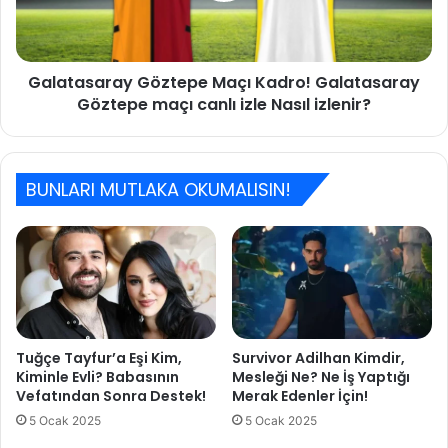
i
s
l
a
e
r
G
Galatasaray Göztepe Maçı Kadro! Galatasaray
a
e
Göztepe maçı canlı izle Nasıl izlenir?
y
l
G
i
ö
n
z
G
BUNLARI MUTLAKA OKUMALISIN!
t
ö
e
r
p
ü
e
m
M
c
a
e
ç
P
ı
u
K
Tuğçe Tayfur’a Eşi Kim,
Survivor Adilhan Kimdir,
a
Kiminle Evli? Babasının
Mesleği Ne? Ne İş Yaptığı
a
Vefatından Sonra Destek!
Merak Edenler İçin!
n
d
l
r
5 Ocak 2025
5 Ocak 2025
a
o