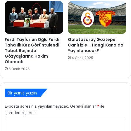
r
!
ı
G
C
a
a
l
n
a
l
t
Ferdi Tayfur’un Oğlu Ferdi
Galatasaray Göztepe
ı
a
Taha İlk Kez Görüntülendi!
Canlı izle – Hangi Kanalda
İ
s
Tabut Başında
Yayınlanacak?
z
a
Gözyaşlarına Hakim
4 Ocak 2025
l
r
Olamadı
e
a
5 Ocak 2025
y
G
ö
z
Bir yanıt yazın
t
e
E-posta adresiniz yayınlanmayacak.
Gerekli alanlar
*
ile
p
işaretlenmişlerdir
e
m
Y
a