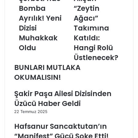
Bomba
“Zeytin
ı
y
l
d
Ayrılık! Yeni
Ağacı”
c
a
ı
Dizisi
A
Takımına
k
l
Muhakkak
Katıldı:
Ş
i
e
ş
Oldu
Hangi Rolü
r
a
Üstlenecek?
b
n
e
“
BUNLARI MUTLAKA
t
Z
OKUMALISIN!
i
e
’
y
n
t
Şakir Paşa Ailesi Dizisinden
d
i
Üzücü Haber Geldi
e
n
B
A
22 Temmuz 2025
o
ğ
m
a
Hafsanur Sancaktutan’ın
b
c
“Manifest” Gücü Şoke Etti!
a
ı