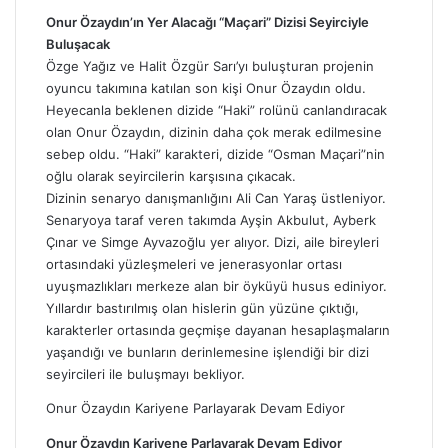
Onur Özaydın’ın Yer Alacağı “Maçari” Dizisi Seyirciyle
Buluşacak
Özge Yağız ve Halit Özgür Sarı’yı buluşturan projenin
oyuncu takımına katılan son kişi Onur Özaydın oldu.
Heyecanla beklenen dizide “Haki” rolünü canlandıracak
olan Onur Özaydın, dizinin daha çok merak edilmesine
sebep oldu. “Haki” karakteri, dizide “Osman Maçari”nin
oğlu olarak seyircilerin karşısına çıkacak.
Dizinin senaryo danışmanlığını Ali Can Yaraş üstleniyor.
Senaryoya taraf veren takımda Ayşin Akbulut, Ayberk
Çınar ve Simge Ayvazoğlu yer alıyor. Dizi, aile bireyleri
ortasındaki yüzleşmeleri ve jenerasyonlar ortası
uyuşmazlıkları merkeze alan bir öyküyü husus ediniyor.
Yıllardır bastırılmış olan hislerin gün yüzüne çıktığı,
karakterler ortasında geçmişe dayanan hesaplaşmaların
yaşandığı ve bunların derinlemesine işlendiği bir dizi
seyircileri ile buluşmayı bekliyor.
Onur Özaydın Kariyene Parlayarak Devam Ediyor
Onur Özaydın Kariyene Parlayarak Devam Ediyor