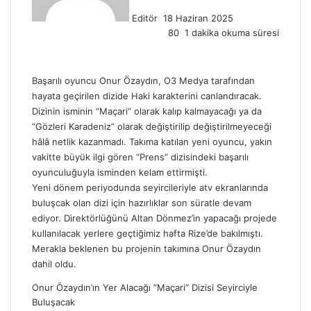
p
Editör
18 Haziran 2025
o
80
1 dakika okuma süresi
s
t
a
g
Başarılı oyuncu Onur Özaydın, O3 Medya tarafından
ö
hayata geçirilen dizide Haki karakterini canlandıracak.
n
Dizinin isminin “Maçari” olarak kalıp kalmayacağı ya da
d
“Gözleri Karadeniz” olarak değiştirilip değiştirilmeyeceği
e
hâlâ netlik kazanmadı. Takıma katılan yeni oyuncu, yakın
r
vakitte büyük ilgi gören “Prens” dizisindeki başarılı
m
oyunculuğuyla isminden kelam ettirmişti.
e
Yeni dönem periyodunda seyircileriyle atv ekranlarında
k
buluşcak olan dizi için hazırlıklar son süratle devam
ediyor. Direktörlüğünü Altan Dönmez’in yapacağı projede
kullanılacak yerlere geçtiğimiz hafta Rize’de bakılmıştı.
Merakla beklenen bu projenin takımına Onur Özaydın
dahil oldu.
Onur Özaydın’ın Yer Alacağı “Maçari” Dizisi Seyirciyle
Buluşacak