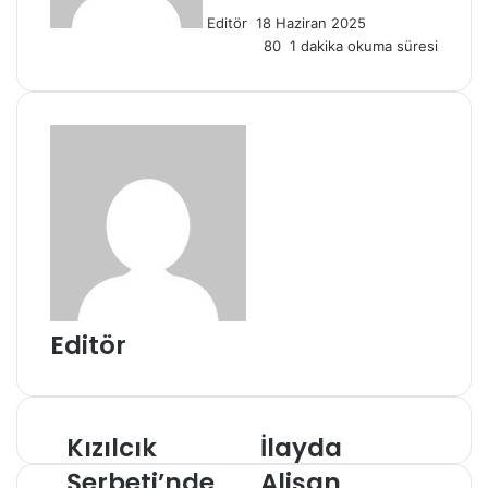
p
Editör
18 Haziran 2025
o
80
1 dakika okuma süresi
s
t
a
g
ö
n
d
e
r
m
e
k
Editör
Kızılcık
İlayda
K
İ
ı
l
Şerbeti’nde
Alişan
z
a