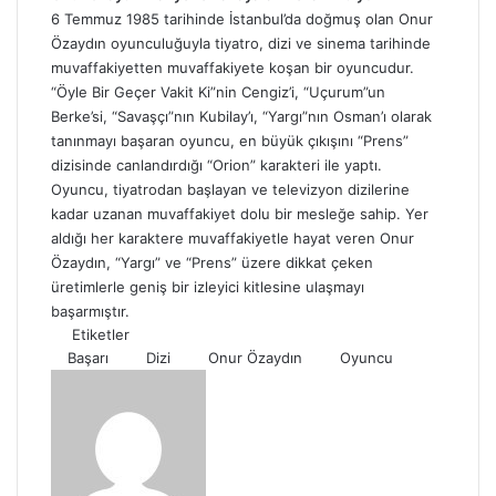
6 Temmuz 1985 tarihinde İstanbul’da doğmuş olan Onur
Özaydın oyunculuğuyla tiyatro, dizi ve sinema tarihinde
muvaffakiyetten muvaffakiyete koşan bir oyuncudur.
“Öyle Bir Geçer Vakit Ki”nin Cengiz’i, “Uçurum”un
Berke’si, “Savaşçı”nın Kubilay’ı, “Yargı”nın Osman’ı olarak
tanınmayı başaran oyuncu, en büyük çıkışını “Prens”
dizisinde canlandırdığı “Orion” karakteri ile yaptı.
Oyuncu, tiyatrodan başlayan ve televizyon dizilerine
kadar uzanan muvaffakiyet dolu bir mesleğe sahip. Yer
aldığı her karaktere muvaffakiyetle hayat veren Onur
Özaydın, “Yargı” ve “Prens” üzere dikkat çeken
üretimlerle geniş bir izleyici kitlesine ulaşmayı
başarmıştır.
Etiketler
Başarı
Dizi
Onur Özaydın
Oyuncu
B
i
r
e
-