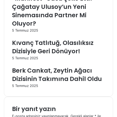
A
”
Çağatay Ulusoy’un Yeni
y
T
Sinemasında Partner Mi
r
a
ı
k
Oluyor?
l
ı
5 Temmuz 2025
ı
m
k
ı
Kıvanç Tatlıtuğ, Olasılıksız
!
n
Y
a
Dizisiyle Geri Dönüyor!
e
K
5 Temmuz 2025
n
a
i
t
Berk Cankat, Zeytin Ağacı
D
ı
i
l
Dizisinin Takımına Dahil Oldu
z
d
5 Temmuz 2025
i
ı
s
:
i
H
M
a
Bir yanıt yazın
u
n
h
g
E-posta adresiniz yayınlanmayacak.
Gerekli alanlar
*
ile