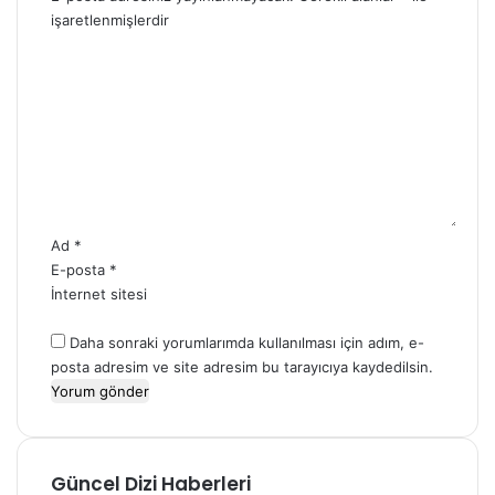
a
i
işaretlenmişlerdir
k
R
Y
k
o
o
a
l
r
k
ü
u
O
Ü
m
l
s
*
d
t
u
l
e
n
Ad
*
e
E-posta
*
c
İnternet sitesi
e
k
Daha sonraki yorumlarımda kullanılması için adım, e-
?
posta adresim ve site adresim bu tarayıcıya kaydedilsin.
Güncel Dizi Haberleri