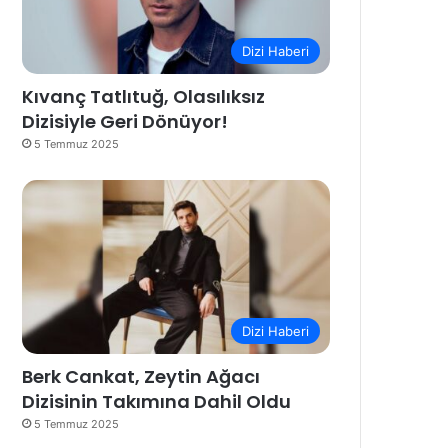
Dizi Haberi
Kıvanç Tatlıtuğ, Olasılıksız
Dizisiyle Geri Dönüyor!
5 Temmuz 2025
Dizi Haberi
Berk Cankat, Zeytin Ağacı
Dizisinin Takımına Dahil Oldu
5 Temmuz 2025