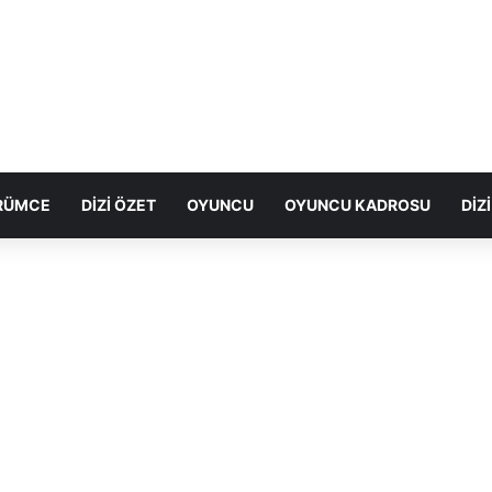
ÖRÜMCE
DIZI ÖZET
OYUNCU
OYUNCU KADROSU
DIZ