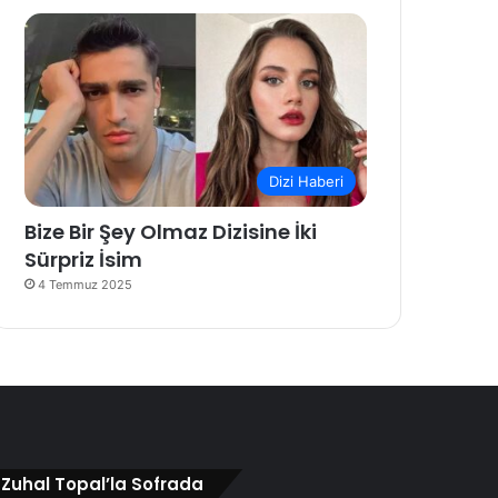
Dizi Haberi
Bize Bir Şey Olmaz Dizisine İki
Sürpriz İsim
4 Temmuz 2025
Zuhal Topal’la Sofrada