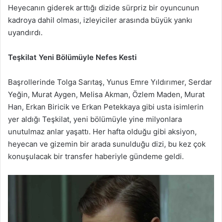
Heyecanın giderek arttığı dizide sürpriz bir oyuncunun
p
kadroya dahil olması, izleyiciler arasında büyük yankı
o
uyandırdı.
s
t
a
Teşkilat Yeni Bölümüyle Nefes Kesti
g
ö
Başrollerinde Tolga Sarıtaş, Yunus Emre Yıldırımer, Serdar
n
Yeğin, Murat Aygen, Melisa Akman, Özlem Maden, Murat
d
Han, Erkan Biricik ve Erkan Petekkaya gibi usta isimlerin
e
yer aldığı Teşkilat, yeni bölümüyle yine milyonlara
r
unutulmaz anlar yaşattı. Her hafta olduğu gibi aksiyon,
m
heyecan ve gizemin bir arada sunulduğu dizi, bu kez çok
e
konuşulacak bir transfer haberiyle gündeme geldi.
k